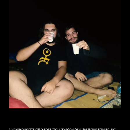
Γνωριζόμαστε από τότε που σχεδόν δεν βλέπαμε ταινίες, και