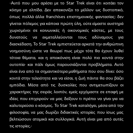
-Αυτό που μου αρέσει με το Star Trek είναι ότι κοιτάει τον
κόσμο με ελπίδα. Δεν απεικονίζει το μέλλον ως δυστοπικό,
όπως πολλά άλλα franchises επιστημονικής φαντασίας: δεν
γίνεται πόλεμος για κάποια πρώτη ύλη, ούτε είμαστε αυστηρά
χωρισμένοι σε κοινωνικές ή οικονομικές κάστες, με τους
δυνατούς να εκμεταλλεύονται τους αδύναμους για
διασκέδαση. Το Star Trek εμπιστεύεται αρκετά την ανθρώπινη
νοημοσύνη ώστε να θεωρεί πως μέχρι τότε θα έχουν λυθεί
τέτοια θέματα, και η απεικόνιση είναι πολύ πιο κοντά στην
ουτοπία∙ και πάλι όμως παρουσιάζονται προβλήματα. Αυτό
είναι ένα από τα σημαντικότερα μαθήματα που σου δίνει: όσο
κοντά στην τελειότητα και να είσαι, η ζωή πάντα θα σου βάζει
εμπόδια. Μέσα από τις δυσκολίες που αντιμετωπίζουν οι
χαρακτήρες της σειράς λοιπόν, εμείς ερχόμαστε σε επαφή με
ιδέες που επιχειρούν να μας δείξουν τι πρέπει να γίνει για να
καλυτερεύσει ο κόσμος. Το Star Trek καταλήγει, μέσα από την
φιλοσοφία, να μας δωρίζει διδακτικές ιστορίες που ίσως μας
βελτιώσουν ατομικά και συλλογικά. Αυτή είναι μια από αυτές
τις ιστορίες.-