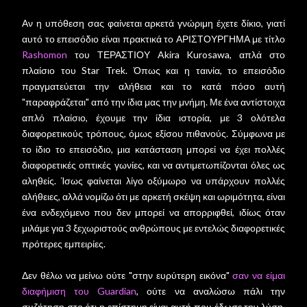
Αν η υπόθεση σας φαίνεται αρκετά γνώριμη έχετε δίκιο, γιατί
αυτό το επεισόδιο είναι πρακτικά το ΑΡΙΣΤΟΥΡΓΗΜΑ με τίτλο
Rashomon
του ΤΕΡΑΣΤΙΟΥ Akira Kurosawa, απλά στο
πλαίσιο του Star Trek. Όπως και η ταινία, το επεισόδιο
πραγματεύεται την αλήθεια και το κατά πόσο αυτή
"παραφράζεται" από την ίδια μας την μνήμη. Με ένα αντίστοιχα
απλό πλαίσιο, έχουμε την ίδια ιστορία, με 3 ολότελα
διαφορετικούς τρόπους, όμως εξίσου πιθανούς. Σύμφωνα με
το ίδιο το επεισόδιο, μια κατάσταση μπορεί να έχει πολλές
διαφορετικές οπτικές γωνίες, και να αντιμετωπίζονται όλες ως
αληθείς. Ίσως φαίνεται λίγο οξύμωρο να υπάρχουν πολλές
αλήθειες, αλλά νομίζω ότι με αρκετή σκέψη και ωριμότητα, είναι
ένα ενδεχόμενο που δεν μπορεί να απορριφθεί, ιδίως όταν
μιλάμε για 3 ξεχωριστούς ανθρώπους με εντελώς διαφορετικές
πρότερες εμπειρίες.
Δεν θέλω να μείνω ούτε "στην ευρύτερη εικόνα"
σαν να είμαι
διαφήμιση του Guardian
, ούτε να αναλώσω πάλι την
συζήτηση στο ότι η επίστημη είναι αυτή που έδωσε την λύση.