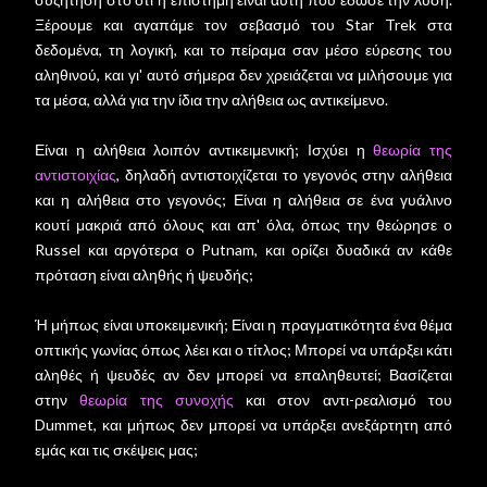
Ξέρουμε και αγαπάμε τον σεβασμό του Star Trek στα
δεδομένα, τη λογική, και το πείραμα σαν μέσο εύρεσης του
αληθινού, και γι' αυτό σήμερα δεν χρειάζεται να μιλήσουμε για
τα μέσα, αλλά για την ίδια την αλήθεια ως αντικείμενο.
Είναι η αλήθεια λοιπόν αντικειμενική; Ισχύει η
θεωρία της
αντιστοιχίας
, δηλαδή αντιστοιχίζεται το γεγονός στην αλήθεια
και η αλήθεια στο γεγονός; Είναι η αλήθεια σε ένα γυάλινο
κουτί μακριά από όλους και απ' όλα, όπως την θεώρησε ο
Russel και αργότερα ο Putnam, και ορίζει δυαδικά αν κάθε
πρόταση είναι αληθής ή ψευδής;
Ή μήπως είναι υποκειμενική; Είναι η πραγματικότητα ένα θέμα
οπτικής γωνίας όπως λέει και ο τίτλος; Μπορεί να υπάρξει κάτι
αληθές ή ψευδές αν δεν μπορεί να επαληθευτεί; Βασίζεται
στην
θεωρία της συνοχής
και στον αντι-ρεαλισμό του
Dummet, και μήπως δεν μπορεί να υπάρξει ανεξάρτητη από
εμάς και τις σκέψεις μας;