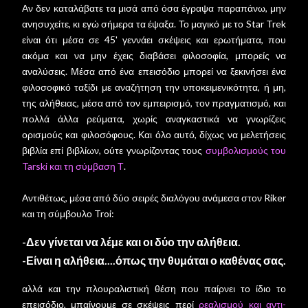
Αν δεν καταλάβατε τα μισά από όσα έγραψα παραπάνω, μην
ανησυχείτε, κι εγώ σήμερα τα έψαξα. Το μαγικό με το Star Trek
είναι ότι μέσα σε 45' γεννάει σκέψεις και ερωτήματα, που
ακόμα και να μην έχεις διαβάσει φιλοσοφία, μπορείς να
αναλύσεις. Μέσα από ένα επεισόδιο μπορεί να ξεκινήσει ένα
φιλοσοφικό ταξίδι με αναζήτηση την υποκειμενικότητα, ή μη,
της αλήθειας, μέσα από τον εμπειρισμό, τον πραγματισμό, και
πολλά άλλα ρεύματα, χωρίς αναγκαστικά να γνωρίζεις
ορισμούς και φιλοσόφους. Και όλο αυτό, δίχως να μελετήσεις
βιβλία επί βιβλίων, ούτε γνωρίζοντας τους
συμβολισμούς του
Tarski και τη σύμβαση Τ
.
Αντιθέτως, μέσα από δύο σειρές διαλόγου ανάμεσα στον Riker
και τη σύμβουλο Troi:
-Δεν γίνεται να λέμε και οι δύο την αλήθεια.
-Είναι η αλήθεια....όπως την θυμάται ο καθένας σας.
αλλά και την πλουραλιστική θέση που παίρνει το ίδιο το
επεισόδιο, μπαίνουμε σε σκέψεις περί
ρεαλισμού και αντι-